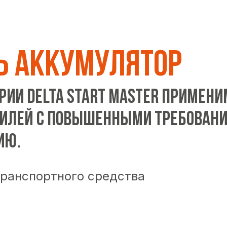
Ь АККУМУЛЯТОР
ии DELTA START MASTER примени
илей с повышенными требовани
ию.
транспортного средства