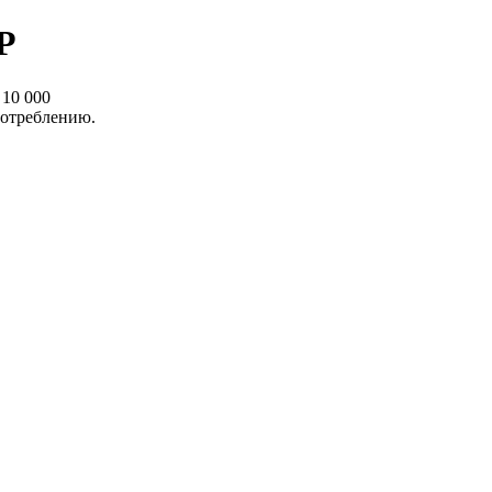
Р
10 000
потреблению.