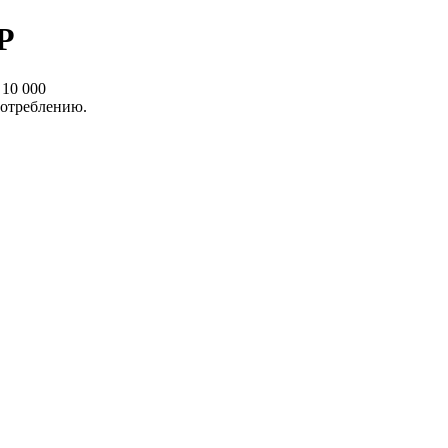
Р
10 000
потреблению.