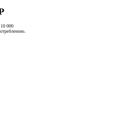
Р
10 000
потреблению.