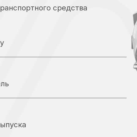
транспортного средства
у
ель
выпуска